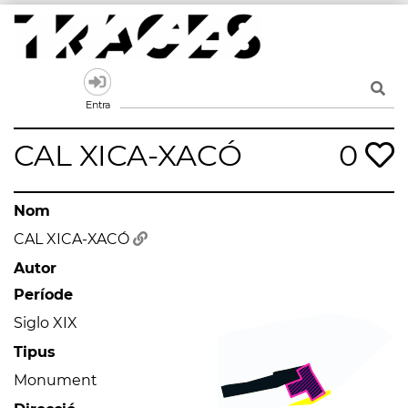
Skip
to
content
Traces
Un mapa de la memòria obert a tothom
Entra
CAL XICA-XACÓ
0
Nom
CAL XICA-XACÓ
Autor
Període
Siglo XIX
Tipus
Monument