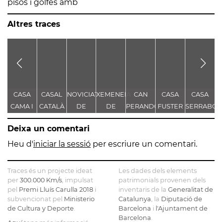
pisos i golfes amb
Altres traces
CASA
CASAL
NOVICIAT
XEMENEIA
CAN
CASA
CASA
CAMA I
CATALÀ
DE
DE
PERANDONES
FUSTER
SERRABO
ESCURRA
NOSTRA
L'ANTIGA
- CASA
T
Deixa un comentari
SENYORA
FÀBRICA
TORRE
DE LA
C.E.L.O.
FARJAS
Heu d'
iniciar la sessió
per escriure un comentari.
CONSOLACIÓ
Traces és un projecte ideat
Les dades dels elements
per
300.000 Km/s
, impulsat
patrimonials provenen dels
pel
Premi Lluís Carulla 2018
i
inventaris de la
Generalitat de
subvencionat pel
Ministerio
Catalunya
, la
Diputació de
de Cultura y Deporte
.
Barcelona
i
l'Ajuntament de
Barcelona
.