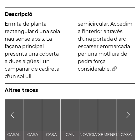
Descripció
Ermita de planta
semicircular. Accedim
rectangular d'una sola
a l'interior a través
nau sense àbsis. La
d'una portada d'arc
façana principal
escarser emmarcada
presenta una coberta
per una motllura de
a dues aigües i un
pedra força
campanar de cadireta
considerable.
d'un sol ull
Altres traces
CASAL
CASA
CASA
CAN
NOVICIAT
XEMENEIA
CASA