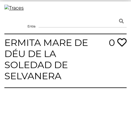
Skip
to
Traces
Un mapa de la memòria obert a tothom
content
Entra
ERMITA MARE DE
0
DÉU DE LA
SOLEDAD DE
SELVANERA