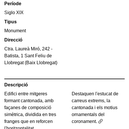
Període
Siglo XIX
Tipus
Monument
Direcció
Ctra. Laureà Miró, 242 -
Batista, 1 Sant Feliu de
Llobregat (Baix Llobregat)
Descripció
Edifici entre mitgeres
Destaquen l'estucat de
formant cantonada, amb
carreus extrems, la
façanes de composició
cantonada i els motius
simètrica, dividida en tres
ornamentals del
franges que en reforcen
coronament.
l'horitzontalitat.