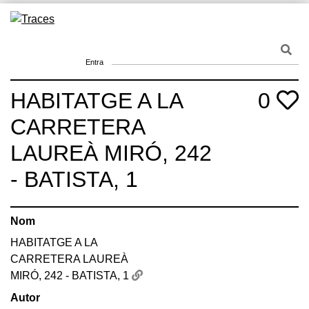
Skip
to
Traces
Un mapa de la memòria obert a tothom
content
Entra
HABITATGE A LA
0
CARRETERA
LAUREÀ MIRÓ, 242
- BATISTA, 1
Nom
HABITATGE A LA
CARRETERA LAUREÀ
MIRÓ, 242 - BATISTA, 1
Autor