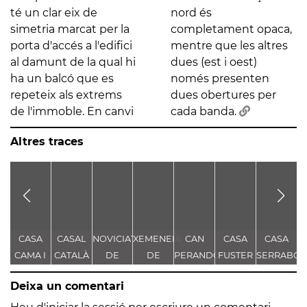
té un clar eix de
nord és
simetria marcat per la
completament opaca,
porta d'accés a l'edifici
mentre que les altres
al damunt de la qual hi
dues (est i oest)
ha un balcó que es
només presenten
repeteix als extrems
dues obertures per
de l'immoble. En canvi
cada banda.
Altres traces
CASA
CASAL
NOVICIAT
XEMENEIA
CAN
CASA
CASA
CAMA I
CATALÀ
DE
DE
PERANDONES
FUSTER
SERRABO
ESCURRA
NOSTRA
L'ANTIGA
- CASA
T
Deixa un comentari
SENYORA
FÀBRICA
TORRE
DE LA
C.E.L.O.
FARJAS