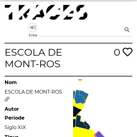
Skip
to
content
Traces
Un mapa de la memòria obert a tothom
Entra
ESCOLA DE
0
MONT-ROS
Nom
ESCOLA DE MONT-ROS
Autor
Període
Siglo XIX