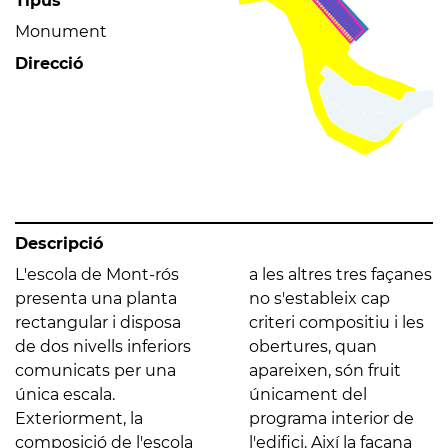
Tipus
Monument
Direcció
Descripció
L'escola de Mont-rós
a les altres tres façanes
presenta una planta
no s'estableix cap
rectangular i disposa
criteri compositiu i les
de dos nivells inferiors
obertures, quan
comunicats per una
apareixen, són fruit
única escala.
únicament del
Exteriorment, la
programa interior de
composició de l'escola
l'edifici. Així la façana