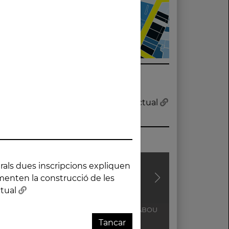
 de les fonts anteriors i la font actual
ctual
-
CASA FUSTER
CASA SERRABOU
CREU DE TERM
Tancar
S