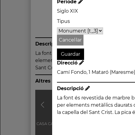
Període
Siglo XIX
Tipus
Cancel·lar
Descripció
La font és revestida de marbre blanc i ros
laterals dues inscripcions expliquen l'o
elements metàl·lics daurats que també e
Direcció
Sant Crist. La pica és formada amb ferro en
Camí Fondo, 1 Mataró (Maresme
Altres traces
Descripció
La font és revestida de marbre bl
envellit. A les franges laterals du
per elements metàl·lics daura
l'origen de la font i documente
la capella del Sant Crist. La pic
CASA CAMA I ESCURRA
CASAL CATALÀ