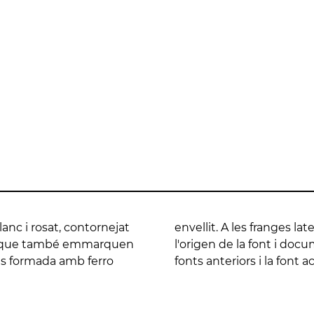
at, contornejat per
rigen de la font i
mmarquen la capella del
documenten la construcció
vellit. A les franges
)
anc i rosat, contornejat
es inscripcions expliquen
ts que també emmarquen
n la construcció de les
a és formada amb ferro
fonts anteriors i la font a
NOVICIAT DE NOSTRA
XEMENEIA DE L'ANTIGA
CAN PERANDONES 
SENYORA DE LA
FÀBRICA C.E.L.O.
CASA TORRE FARJA