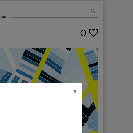
ntra
0
×