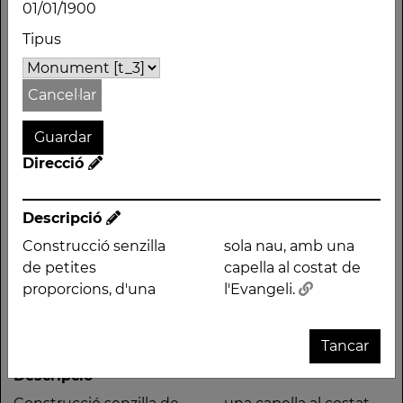
01/01/1900
ERMITA DE LA VERGE
Tipus
DE FÀTIMA
Autor
Cancel·lar
Període
01/01/1900
Tipus
Direcció
Monument
Direcció
Descripció
Construcció senzilla
sola nau, amb una
de petites
capella al costat de
proporcions, d'una
l'Evangeli.
Tancar
Descripció