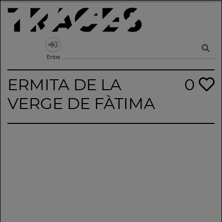
Skip
to
content
Traces
Un mapa de la memòria obert a tothom
Entra
ERMITA DE LA
0
VERGE DE FÀTIMA