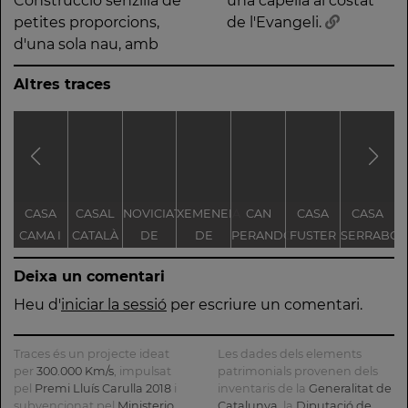
Construcció senzilla de
una capella al costat
petites proporcions,
de l'Evangeli.
d'una sola nau, amb
Altres traces
CASA
CASAL
NOVICIAT
XEMENEIA
CAN
CASA
CASA
CAMA I
CATALÀ
DE
DE
PERANDONES
FUSTER
SERRABO
ESCURRA
NOSTRA
L'ANTIGA
- CASA
T
Deixa un comentari
SENYORA
FÀBRICA
TORRE
DE LA
C.E.L.O.
FARJAS
Heu d'
iniciar la sessió
per escriure un comentari.
CONSOLACIÓ
Traces és un projecte ideat
Les dades dels elements
per
300.000 Km/s
, impulsat
patrimonials provenen dels
pel
Premi Lluís Carulla 2018
i
inventaris de la
Generalitat de
subvencionat pel
Ministerio
Catalunya
, la
Diputació de