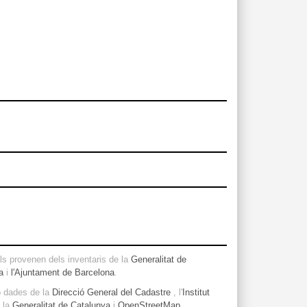
s provenen dels inventaris de la
Generalitat de
a
i
l'Ajuntament de Barcelona
.
b dades de la
Direcció General del Cadastre
, l'
Institut
, la
Generalitat de Catalunya
i
OpenStreetMap
.