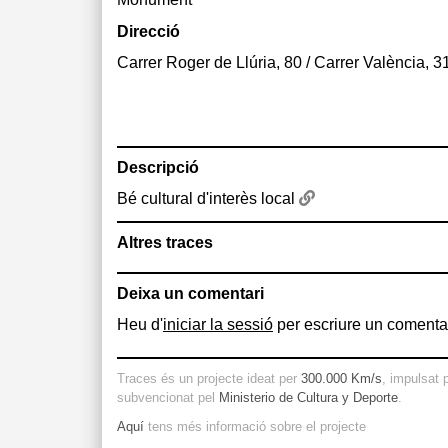
Direcció
Carrer Roger de Llúria, 80 / Carrer València, 
Descripció
Bé cultural d'interès local
Altres traces
Deixa un comentari
Heu d'
iniciar la sessió
per escriure un comentar
Traces és un projecte ideat per
300.000 Km/s
, impulsat 
subvencionat pel
Ministerio de Cultura y Deporte
.
Aquí
tens més informació sobre el projecte