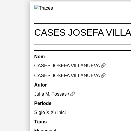
Skip
to
Traces
Un mapa de la memòria obert a tothom
content
CASES JOSEFA VILL
Nom
CASES JOSEFA VILLANUEVA
CASES JOSEFA VILLANUEVA
Autor
Julià M. Fossas /
Període
Siglo XIX / inici
Tipus
Monument