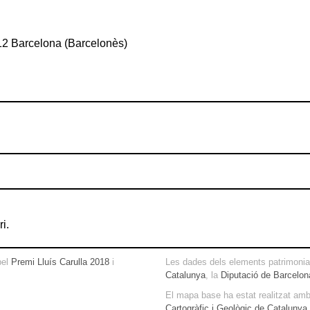
312 Barcelona (Barcelonès)
i.
pel
Premi Lluís Carulla 2018
i
Les dades dels elements patrimonial
Catalunya
, la
Diputació de Barcelon
El mapa base ha estat realitzat am
Cartogràfic i Geològic de Catalunya