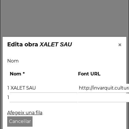
×
Edita obra
XALET SAU
Nom
Nom
*
Font URL
1
1
Afegeix una fila
Nom
Cancel·lar
XALET SAU