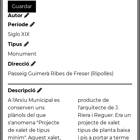
Autor
Autor
Període
Període
Siglo XIX
Siglo XIX
Tipus
Tipus
Monument
Monument
Direcció
Direcció
Passeig Guimerà Ribes
de Freser (Ripollès)
Passeig Guimerà Ribes de Freser (Ripollès)
Descripció
A l'Arxiu Municipal es
producte de
conserven uns
l'arquitecte de J.
plànols del que
Riera i Reguer. Era un
Descripció
s'anomena "Projecte
projecte de xalet
A l'Arxiu Municipal es
producte de
de xalet de tipus
tipus de planta baixa
conserven uns plànols
l'arquitecte de J. Riera i
mínim". Aquest xalet,
i pis a portar a terme