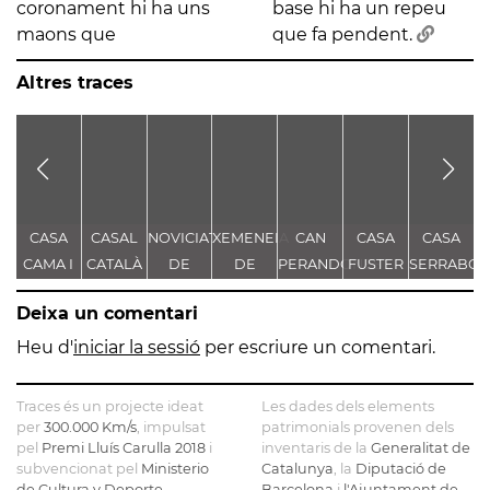
coronament hi ha uns
base hi ha un repeu
maons que
que fa pendent.
Altres traces
CASA
CASAL
NOVICIAT
XEMENEIA
CAN
CASA
CASA
CAMA I
CATALÀ
DE
DE
PERANDONES
FUSTER
SERRABO
ESCURRA
NOSTRA
L'ANTIGA
- CASA
T
Deixa un comentari
SENYORA
FÀBRICA
TORRE
DE LA
C.E.L.O.
FARJAS
Heu d'
iniciar la sessió
per escriure un comentari.
CONSOLACIÓ
Traces és un projecte ideat
Les dades dels elements
per
300.000 Km/s
, impulsat
patrimonials provenen dels
pel
Premi Lluís Carulla 2018
i
inventaris de la
Generalitat de
subvencionat pel
Ministerio
Catalunya
, la
Diputació de
de Cultura y Deporte
.
Barcelona
i
l'Ajuntament de