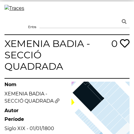
Skip
to
Traces
Un mapa de la memòria obert a tothom
content
Entra
XEMENIA BADIA -
0
SECCIÓ
QUADRADA
Nom
XEMENIA BADIA -
SECCIÓ QUADRADA
Autor
Període
Siglo XIX - 01/01/1800