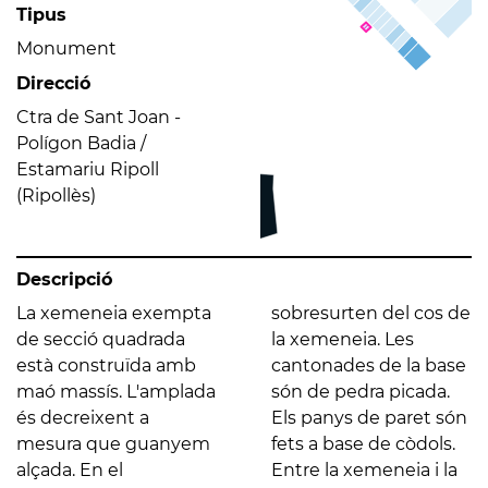
Tipus
Monument
Direcció
Ctra de Sant Joan -
Polígon Badia /
Estamariu Ripoll
(Ripollès)
Descripció
La xemeneia exempta
sobresurten del cos de
de secció quadrada
la xemeneia. Les
està construïda amb
cantonades de la base
maó massís. L'amplada
són de pedra picada.
és decreixent a
Els panys de paret són
mesura que guanyem
fets a base de còdols.
alçada. En el
Entre la xemeneia i la