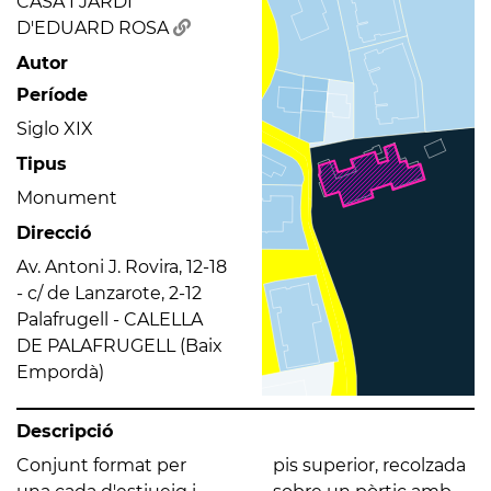
CASA I JARDÍ
D'EDUARD ROSA
Autor
Període
Siglo XIX
Tipus
Monument
Direcció
Av. Antoni J. Rovira, 12-18
- c/ de Lanzarote, 2-12
Palafrugell - CALELLA
DE PALAFRUGELL (Baix
Empordà)
Descripció
Conjunt format per
pis superior, recolzada