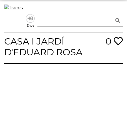
Skip
to
Traces
Un mapa de la memòria obert a tothom
content
Entra
CASA I JARDÍ
0
D'EDUARD ROSA