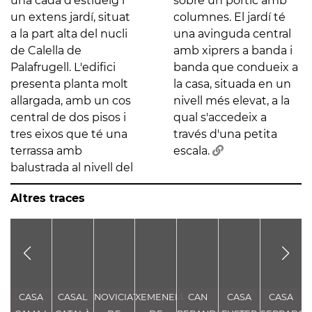
una cada d'estiueig i
sobre un pòrtic amb
un extens jardí, situat
columnes. El jardí té
a la part alta del nucli
una avinguda central
de Calella de
amb xiprers a banda i
Palafrugell. L'edifici
banda que condueix a
presenta planta molt
la casa, situada en un
allargada, amb un cos
nivell més elevat, a la
central de dos pisos i
qual s'accedeix a
tres eixos que té una
través d'una petita
terrassa amb
escala.
balustrada al nivell del
Altres traces
CASA
CASAL
NOVICIAT
XEMENEIA
CAN
CASA
CASA