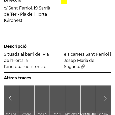
Direcció
c/ Sant Ferriol, 19 Sarrià
de Ter - Pla de l'Horta
(Gironès)
Descripció
Situada al barri del Pla
els carrers Sant Ferriol i
de l'Horta, a
Josep Maria de
l'encreuament entre
Sagarra.
Altres traces
CASAL
CASA
CASA
CAN
NOVICIAT
XEMENEIA
CASA