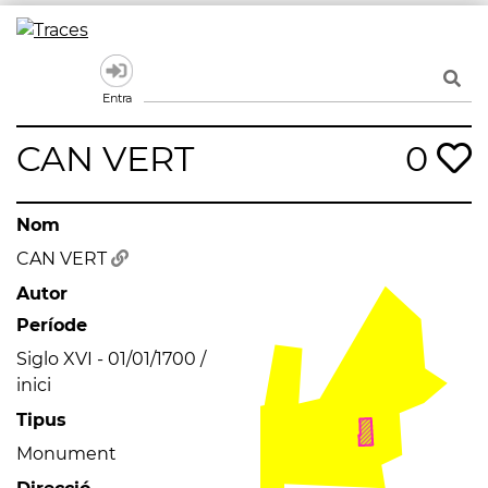
Skip
to
Traces
Un mapa de la memòria obert a tothom
content
Entra
CAN VERT
0
Nom
CAN VERT
Autor
Període
Siglo XVI - 01/01/1700 /
inici
Tipus
Monument