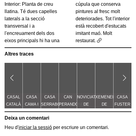
Interior: Planta de creu
cúpula que conserva
llatina. Té dues capelles
pintures al fresc molt
laterals a la secció
deteriorades. Tot l'interior
transversal i a
està recobert d'estucats
l'encreuament dels dos
imitant maó. Molt
eixos principals hi ha una
restaurat.
Altres traces
CASAL
CASA
CASA
CAN
NOVICIAT
XEMENEIA
CASA
CATALÀ
CAMA I
SERRABOU
PERANDONES
DE
DE
FUSTER
S
ESCURRA
- CASA
NOSTRA
L'ANTIGA
Deixa un comentari
TORRE
SENYORA
FÀBRICA
FARJAS
DE LA
C.E.L.O.
Heu d'
iniciar la sessió
per escriure un comentari.
CONSOLACIÓ