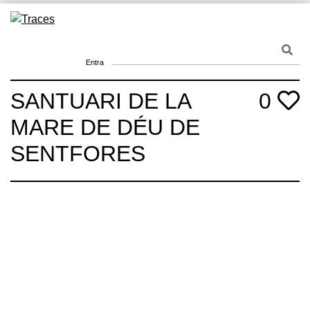
Skip
to
Traces
Un mapa de la memòria obert a tothom
content
Entra
SANTUARI DE LA
0
MARE DE DÉU DE
SENTFORES