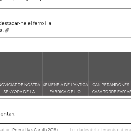
estacar-ne el ferro i la
ta.
NOVICIAT DE NOSTRA
XEMENEIA DE L'ANTIGA
CAN PERANDONES 
SENYORA DE LA
FÀBRICA C.E.L.O.
CASA TORRE FARJA
CONSOLACIÓ
entari.
sat pel
Premi Lluís Carulla 2018
i
Les dades dels elements patrimo