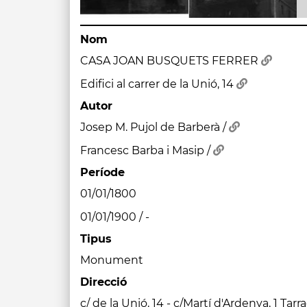
Nom
CASA JOAN BUSQUETS FERRER
Edifici al carrer de la Unió, 14
Autor
Josep M. Pujol de Barberà /
Francesc Barba i Masip /
Període
01/01/1800
01/01/1900 / -
Tipus
Monument
Direcció
c/ de la Unió, 14 - c/Martí d'Ardenya, 1 Tar