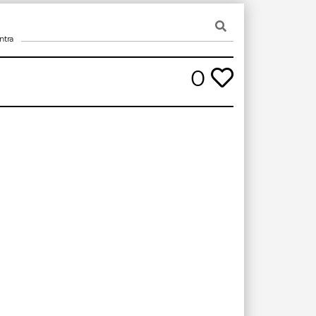
ntra
0