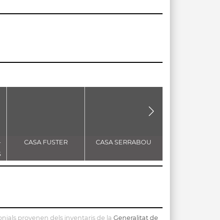
-
CASA FUSTER
CASA SERRABOU
CREU DE TERM
S
nials provenen dels inventaris de la
Generalitat de