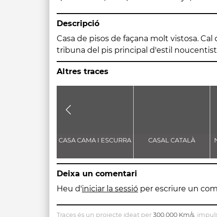
Descripció
Casa de pisos de façana molt vistosa. Cal d
tribuna del pis principal d'estil noucentis
Altres traces
CASA CAMA I ESCURRA
CASAL CATALÀ
Deixa un comentari
Heu d'
iniciar la sessió
per escriure un com
Traces és un projecte ideat per
300.000 Km/s
, impul