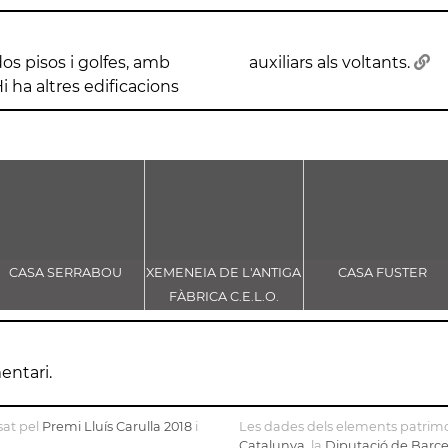
dos pisos i golfes, amb
auxiliars als voltants.
 ha altres edificacions
CASA SERRABOU
XEMENEIA DE L'ANTIGA
CASA FUSTER
FÀBRICA C.E.L.O.
entari.
sat pel
Premi Lluís Carulla 2018
i
Les dades dels elements patrimo
Catalunya
, la
Diputació de Barc