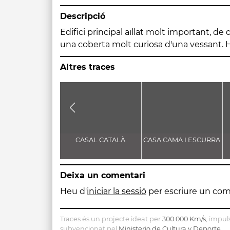
Descripció
Edifici principal aïllat molt important, de 
una coberta molt curiosa d'una vessant. Hi
Altres traces
CASAL CATALÀ
CASA CAMA I ESCURRA
Deixa un comentari
Heu d'
iniciar la sessió
per escriure un com
Traces és un projecte ideat per
300.000 Km/s
, impul
subvencionat pel
Ministerio de Cultura y Deporte
.