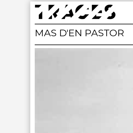
Skip
to
content
Traces
Un mapa de la memòria obert a tothom
MAS D'EN PASTOR