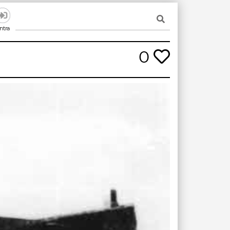
ntra
0