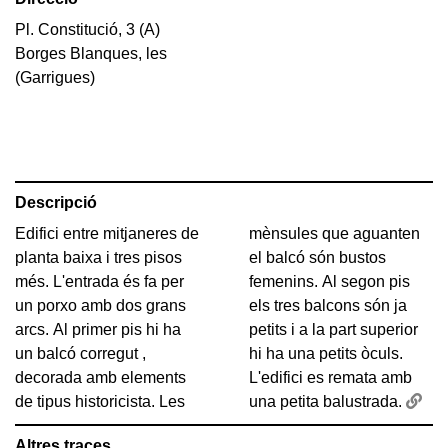
Pl. Constitució, 3 (A)
Borges Blanques, les
(Garrigues)
Descripció
Edifici entre mitjaneres de
mènsules que aguanten
planta baixa i tres pisos
el balcó són bustos
més. L'entrada és fa per
femenins. Al segon pis
un porxo amb dos grans
els tres balcons són ja
arcs. Al primer pis hi ha
petits i a la part superior
un balcó corregut ,
hi ha una petits òculs.
decorada amb elements
L'edifici es remata amb
de tipus historicista. Les
una petita balustrada.
Altres traces