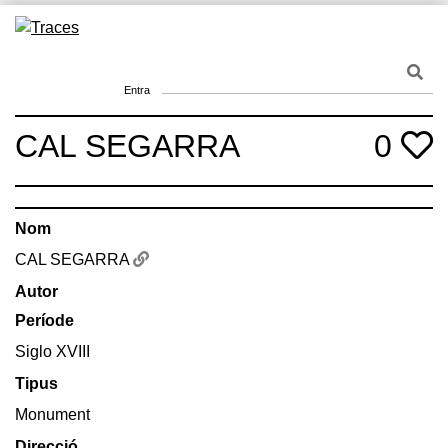
Skip
to
Traces
Un mapa de la memòria obert a tothom
content
Entra
CAL SEGARRA
0
Nom
CAL SEGARRA
Autor
Període
Siglo XVIII
Tipus
Monument
Direcció