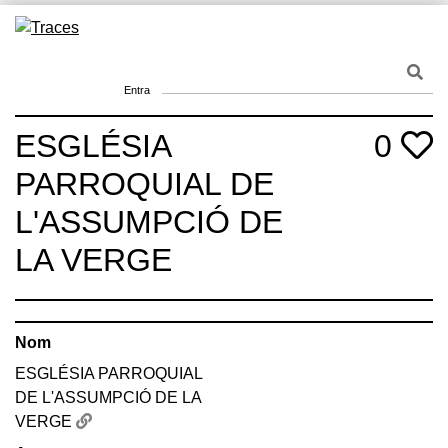
Skip
to
Traces
Un mapa de la memòria obert a tothom
content
Entra
ESGLÉSIA
0
PARROQUIAL DE
L'ASSUMPCIÓ DE
LA VERGE
Nom
ESGLÉSIA PARROQUIAL
DE L'ASSUMPCIÓ DE LA
VERGE