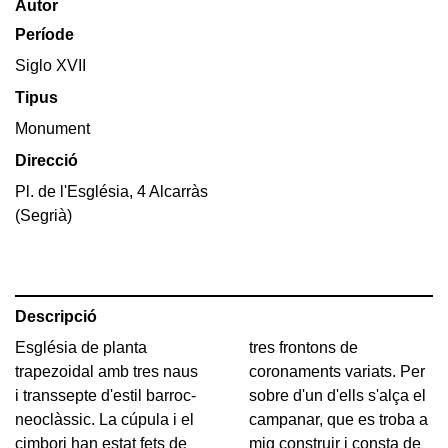
Autor
Període
Siglo XVII
Tipus
Monument
Direcció
Pl. de l'Església, 4 Alcarràs
(Segrià)
Descripció
Església de planta
tres frontons de
trapezoidal amb tres naus
coronaments variats. Per
i transsepte d'estil barroc-
sobre d'un d'ells s'alça el
neoclàssic. La cúpula i el
campanar, que es troba a
cimbori han estat fets de
mig construir i consta de