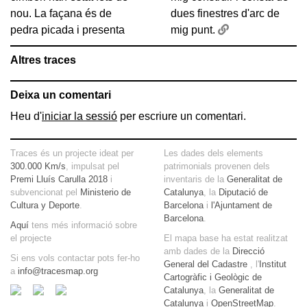
nou. La façana és de
dues finestres d'arc de
pedra picada i presenta
mig punt.
Altres traces
Deixa un comentari
Heu d'
iniciar la sessió
per escriure un comentari.
Traces és un projecte ideat per
Les dades dels elements
300.000 Km/s
, impulsat pel
patrimonials provenen dels
Premi Lluís Carulla 2018
i
inventaris de la
Generalitat de
subvencionat pel
Ministerio de
Catalunya
, la
Diputació de
Cultura y Deporte
.
Barcelona
i
l'Ajuntament de
Barcelona
.
Aquí
tens més informació sobre
el projecte
El mapa base ha estat realitzat
amb dades de la
Direcció
Si ens vols contactar pots fer-ho
General del Cadastre
, l'
Institut
a
info@tracesmap.org
Cartogràfic i Geològic de
Catalunya
, la
Generalitat de
Catalunya
i
OpenStreetMap
.