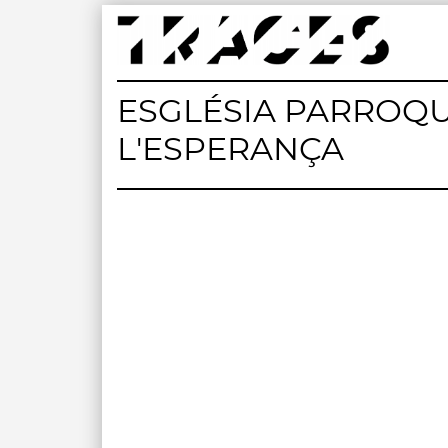
Skip
to
content
Traces
Un mapa de la memòria obert a tothom
ESGLÉSIA PARROQU
L'ESPERANÇA