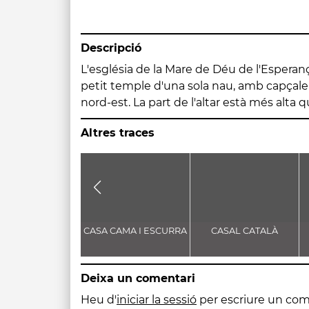
Descripció
L'església de la Mare de Déu de l'Esperan
s'hi accedeix per uns graons i està sep
petit temple d'una sola nau, amb capçale
nord-est. La part de l'altar està més alta q
Altres traces
CASA CAMA I ESCURRA
CASAL CATALÀ
Deixa un comentari
Heu d'
iniciar la sessió
per escriure un com