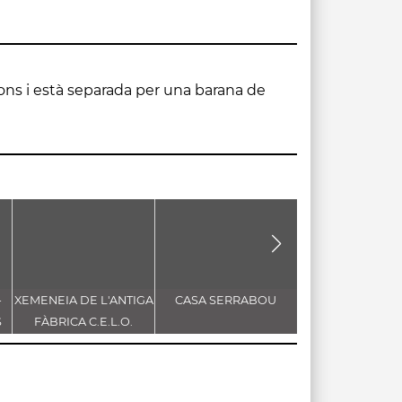
-
XEMENEIA DE L'ANTIGA
CASA SERRABOU
CAPELLA DE S
S
FÀBRICA C.E.L.O.
SEBASTIÀ