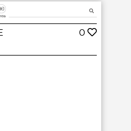
ntra
E
0