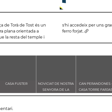
ça de Torà de Tost és un
arada per una barana de
ra plana orientada a
ferro forjat.
ue la resta del temple i
CASA FUSTER
NOVICIAT DE NOSTRA
CAN PERANDONES 
SENYORA DE LA
CASA TORRE FARJA
CONSOLACIÓ
entari.