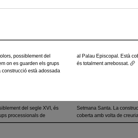
ell)
olors, possiblement del
lta de creuria. L'exterior
em on es guarden els grups
és totalment arrebossat.
 construcció està adossada
siblement del segle XVI, és
 al Palau Episcopal. Està
ups processionals de
coberta amb volta de creuria