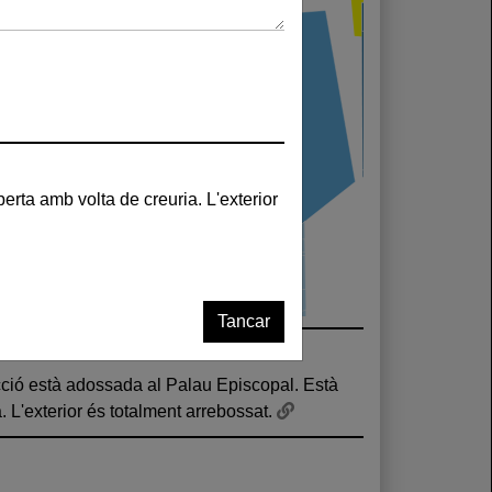
Tancar
. L'exterior és totalment arrebossat.