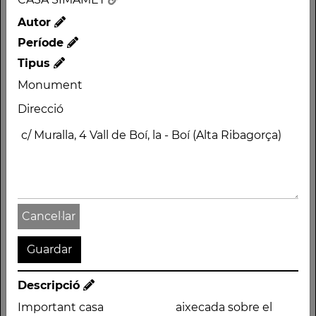
la - Boí (Alta Ribagorça)
Autor
Període
Tipus
Monument
Direcció
Descripció
Important casa pagesa
de l'era, aixecada sobre
estructurada al voltant
el nivell del carrer.
Altres traces
Cancel·lar
Descripció
Important casa
aixecada sobre el
CASA
CASAL
CASA
NOVICIAT
CAN
XEMENEIA
CASA
C