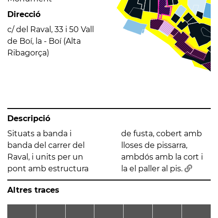
Direcció
c/ del Raval, 33 i 50 Vall
de Boí, la - Boí (Alta
Ribagorça)
Descripció
Situats a banda i
de fusta, cobert amb
banda del carrer del
lloses de pissarra,
Raval, i units per un
ambdós amb la cort i
pont amb estructura
la el paller al pis.
Altres traces