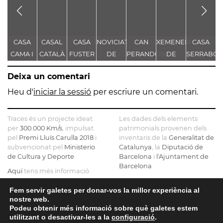
CASA
CASAL
CASA
NOVICIAT
CAN
XEMENEIA
CASA
C
CAMA I
CATALÀ
FUSTER
DE
PERANDONES
DE
SERRABO
D
ESCURRA
NOSTRA
- CASA
L'ANTIGA
S
Deixa un comentari
SENYORA
TORRE
FÀBRICA
DE LA
FARJAS
C.E.L.O.
Heu d'
iniciar la sessió
per escriure un comentari.
CONSOLACIÓ
Traces és un projecte ideat
Les dades dels elements
per
300.000 Km/s
, impulsat
patrimonials provenen dels
pel
Premi Lluís Carulla 2018
i
inventaris de la
Generalitat de
subvencionat pel
Ministerio
Catalunya
, la
Diputació de
de Cultura y Deporte
.
Barcelona
i
l'Ajuntament de
Barcelona
.
Aquí
tens més informació
sobre el projecte
El mapa base ha estat
realitzat amb dades de la
Fem servir galetes per donar-vos la millor experiència al
Si ens vols contactar pots fer-
nostre web.
Direcció General del Cadastre
ho a
info@tracesmap.org
Podeu obtenir més informació sobre què galetes estem
, l'
Institut Cartogràfic i
utilitzant o desactivar-les a la
configuració
.
Geològic de Catalunya
, la