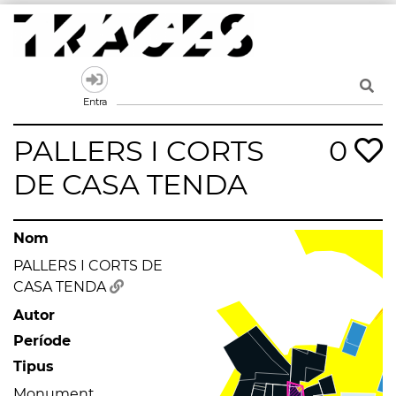
Skip
to
content
Traces
Un mapa de la memòria obert a tothom
Entra
PALLERS I CORTS
0
DE CASA TENDA
Nom
PALLERS I CORTS DE
CASA TENDA
Autor
Període
Tipus
Monument