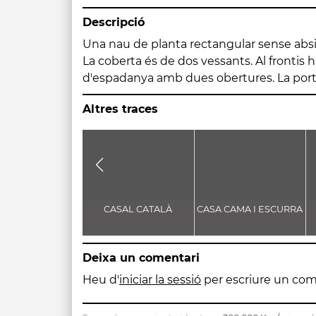
Descripció
Una nau de planta rectangular sense absis.
l'interior hi ha una volta de canó lleu
La coberta és de dos vessants. Al frontis
correspon a la part primitiva, i una continuaci
d'espadanya amb dues obertures. La porta
Altres traces
CASAL CATALÀ
CASA CAMA I ESCURRA
Deixa un comentari
Heu d'
iniciar la sessió
per escriure un com