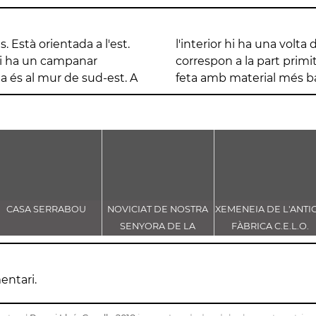
 Està orientada a l'est.
gerament apuntada, que
 hi ha un campanar
ó d'aquesta posterior
 és al mur de sud-est. A
feta amb material més ba
CASA SERRABOU
NOVICIAT DE NOSTRA
XEMENEIA DE L'ANTI
SENYORA DE LA
FÀBRICA C.E.L.O.
CONSOLACIÓ
entari.