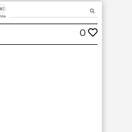
ntra
0