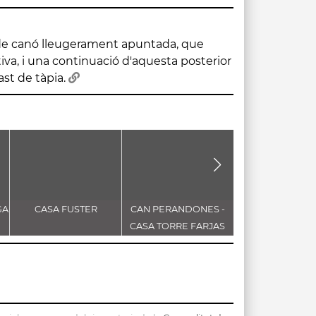
st de tàpia.
GA
CASA FUSTER
CAN PERANDONES -
ESGLÉSIA DE LA
CASA TORRE FARJAS
DE DÉU D
L'ASSUMPCI