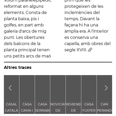
Volum paral·lelepipèdic
prim que les
reformat en alguns
protegeixen de les
elements. Consta de
inclemències del
planta baixa, pis i
temps. Davant la
golfes, en part amb
façana hi ha una
galeria d'arcs de mig
àmplia era. A l'interior
punt. Les obertures
es conserva una
dels balcons de la
capella, amb obres del
planta principal tenen
segle XVIII.
uns petits arcs de maó
Altres traces
CASAL
CASA
CASA
NOVICIAT
XEMENEIA
CASA
CAN
E
CATALÀ
CAMA I
SERRABOU
DE
DE
FUSTER
PERANDO