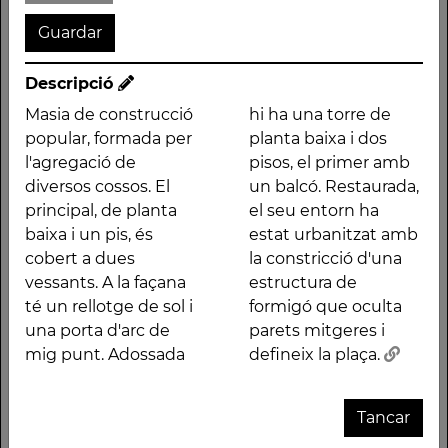
porta d'arc de mig
mitgeres i defineix la
punt. Adossada hi ha
plaça.
una torre de planta
Descripció
Altres traces
Masia de construcció
hi ha una torre de
popular, formada per
planta baixa i dos
l'agregació de
pisos, el primer amb
diversos cossos. El
un balcó. Restaurada,
principal, de planta
el seu entorn ha
baixa i un pis, és
estat urbanitzat amb
CASAL
CASA
CASA
NOVICIAT
XEMENEIA
CASA
CAN
E
cobert a dues
la constricció d'una
CATALÀ
CAMA I
SERRABOU
DE
DE
FUSTER
PERANDO
vessants. A la façana
estructura de
ESCURRA
NOSTRA
L'ANTIGA
- CASA
té un rellotge de sol i
formigó que oculta
Deixa un comentari
SENYORA
FÀBRICA
TORRE
D
una porta d'arc de
parets mitgeres i
DE LA
C.E.L.O.
FARJAS
Heu d'
iniciar la sessió
per escriure un comentari.
mig punt. Adossada
defineix la plaça.
CONSOLACIÓ
L
Traces és un projecte ideat
Les dades dels elements
Tancar
per
300.000 Km/s
, impulsat
patrimonials provenen dels
pel
Premi Lluís Carulla 2018
i
inventaris de la
Generalitat de