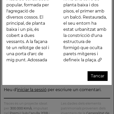
porta d'arc de mig
mitgeres i defineix la
popular, formada per
planta baixa i dos
punt. Adossada hi ha
plaça.
l'agregació de
pisos, el primer amb
una torre de planta
diversos cossos. El
un balcó. Restaurada,
principal, de planta
el seu entorn ha
Altres traces
baixa i un pis, és
estat urbanitzat amb
cobert a dues
la constricció d'una
vessants. A la façana
estructura de
té un rellotge de sol i
formigó que oculta
una porta d'arc de
parets mitgeres i
mig punt. Adossada
defineix la plaça.
CASAL
CASA
CASA
NOVICIAT
XEMENEIA
CASA
CAN
E
CATALÀ
CAMA I
SERRABOU
DE
DE
FUSTER
PERANDO
Tancar
ESCURRA
NOSTRA
L'ANTIGA
- CASA
Deixa un comentari
SENYORA
FÀBRICA
TORRE
D
DE LA
C.E.L.O.
FARJAS
Heu d'
iniciar la sessió
per escriure un comentari.
CONSOLACIÓ
L
Traces és un projecte ideat
Les dades dels elements
per
300.000 Km/s
, impulsat
patrimonials provenen dels
pel
Premi Lluís Carulla 2018
i
inventaris de la
Generalitat de