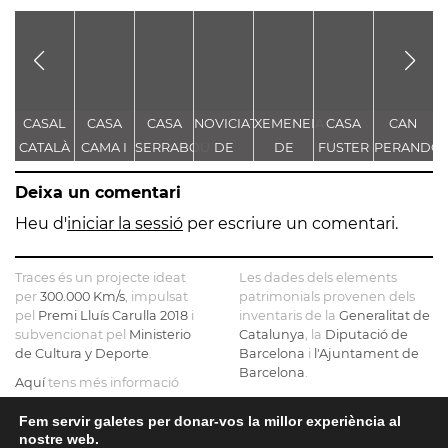
CASAL
CASA
CASA
NOVICIAT
XEMENEIA
CASA
CAN
E
CATALÀ
CAMA I
SERRABOU
DE
DE
FUSTER
PERANDO
ESCURRA
NOSTRA
L'ANTIGA
- CASA
Deixa un comentari
SENYORA
FÀBRICA
TORRE
D
DE LA
C.E.L.O.
FARJAS
Heu d'
iniciar la sessió
per escriure un comentari.
CONSOLACIÓ
L
Traces és un projecte ideat
Les dades dels elements
per
300.000 Km/s
, impulsat
patrimonials provenen dels
pel
Premi Lluís Carulla 2018
i
inventaris de la
Generalitat de
subvencionat pel
Ministerio
Catalunya
, la
Diputació de
de Cultura y Deporte
.
Barcelona
i
l'Ajuntament de
Barcelona
.
Aquí
tens més informació
sobre el projecte
El mapa base ha estat
realitzat amb dades de la
Fem servir galetes per donar-vos la millor experiència al
Si ens vols contactar pots fer-
nostre web.
Direcció General del Cadastre