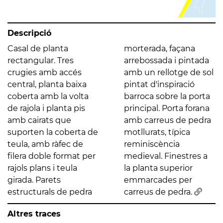
Descripció
Casal de planta
morterada, façana
rectangular. Tres
arrebossada i pintada
crugies amb accés
amb un rellotge de sol
central, planta baixa
pintat d'inspiració
coberta amb la volta
barroca sobre la porta
de rajola i planta pis
principal. Porta forana
amb cairats que
amb carreus de pedra
suporten la coberta de
motllurats, típica
teula, amb ràfec de
reminiscència
filera doble format per
medieval. Finestres a
rajols plans i teula
la planta superior
girada. Parets
emmarcades per
estructurals de pedra
carreus de pedra.
Altres traces