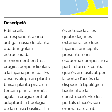
Descripció
Edifici aïllat
és estucada a les
corresponent a una
quatre façanes
antiga masia de planta
exteriors. Les dues
quadrangular i
façanes principals
estructurada
presenten un
interiorment en tres
esquema compositiu a
crugies perpendiculars
partir d'un eix central
a la façana principal. Es
que és emfasitzat per
desenvolupa en planta
la porta d'accés i la
baixa i planta pis. Una
disposició tipològica
tercera planta només
basilical de la
agafa la crugia central
construcció. Els dos
adoptant la tipologia
portals d'accés són
de la masia basilical. La
emmarcats amb