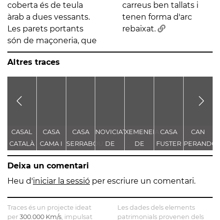
coberta és de teula
carreus ben tallats i
àrab a dues vessants.
tenen forma d'arc
Les parets portants
rebaixat.
són de maçoneria, que
Altres traces
CASAL
CASA
CASA
NOVICIAT
XEMENEIA
CASA
CAN
E
CATALÀ
CAMA I
SERRABOU
DE
DE
FUSTER
PERANDO
ESCURRA
NOSTRA
L'ANTIGA
- CASA
Deixa un comentari
SENYORA
FÀBRICA
TORRE
D
DE LA
C.E.L.O.
FARJAS
Heu d'
iniciar la sessió
per escriure un comentari.
CONSOLACIÓ
L
Traces és un projecte ideat
Les dades dels elements
per
300.000 Km/s
, impulsat
patrimonials provenen dels