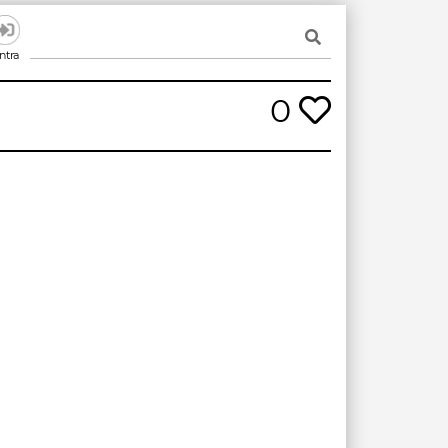
ntra
0