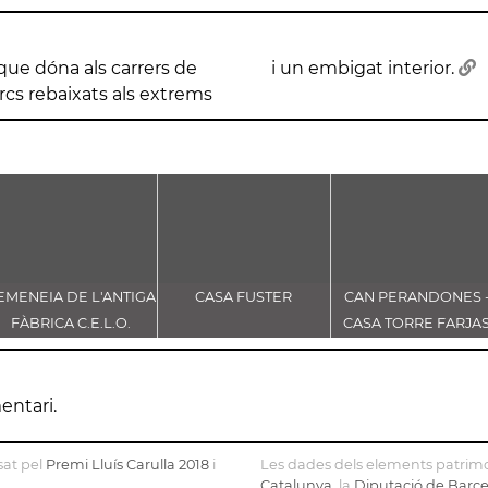
que dóna als carrers de
i un embigat interior.
arcs rebaixats als extrems
EMENEIA DE L'ANTIGA
CASA FUSTER
CAN PERANDONES 
FÀBRICA C.E.L.O.
CASA TORRE FARJA
entari.
sat pel
Premi Lluís Carulla 2018
i
Les dades dels elements patrimo
Catalunya
, la
Diputació de Barc