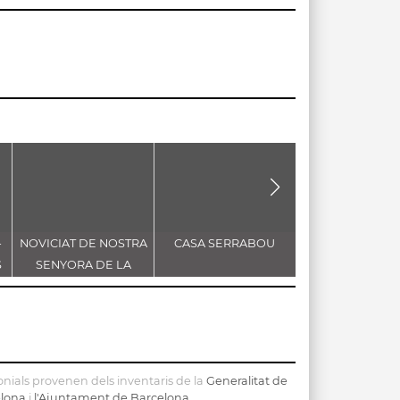
-
NOVICIAT DE NOSTRA
CASA SERRABOU
CREU DE TERM
S
SENYORA DE LA
CONSOLACIÓ
nials provenen dels inventaris de la
Generalitat de
elona
i
l'Ajuntament de Barcelona
.