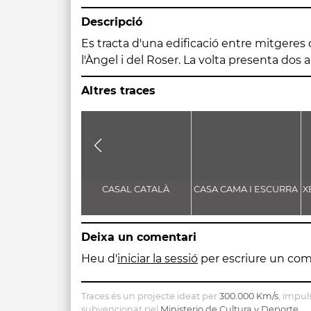
Descripció
Es tracta d'una edificació entre mitgeres 
l'Àngel i del Roser. La volta presenta dos 
Altres traces
CASAL CATALÀ
CASA CAMA I ESCURRA
X
Deixa un comentari
Heu d'
iniciar la sessió
per escriure un com
Traces és un projecte ideat per
300.000 Km/s
, impul
subvencionat pel
Ministerio de Cultura y Deporte
.