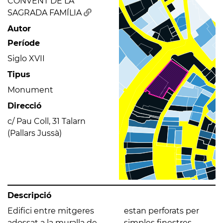
CONVENT DE LA
SAGRADA FAMÍLIA
Autor
Període
Siglo XVII
Tipus
Monument
Direcció
c/ Pau Coll, 31 Talarn
(Pallars Jussà)
Descripció
Edifici entre mitgeres
estan perforats per
adossat a la muralla de
simples finestres,