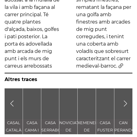
la vila i amb façana al
rematant la façana per
carrer principal. Té
una golfa amb
quatre plantes
finestres amb arcades
d'alçada, baixos, golfes
de mig punt
i pati posterior. La
corregudes, i tenint
porta és adovellada
una coberta amb
amb arcada de mig
voladís que sobresurt
punt i els murs de
caracteritzant el carrer
carreus arrebossats
medieval-barroc.
Altres traces
CASAL
CASA
CASA
NOVICIAT
XEMENEIA
CASA
CAN
E
CATALÀ
CAMA I
SERRABOU
DE
DE
FUSTER
PERANDO