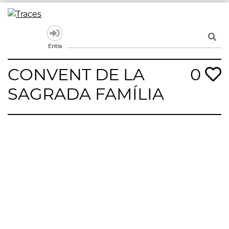
Skip
to
Traces
Un mapa de la memòria obert a tothom
content
Entra
CONVENT DE LA
0
SAGRADA FAMÍLIA