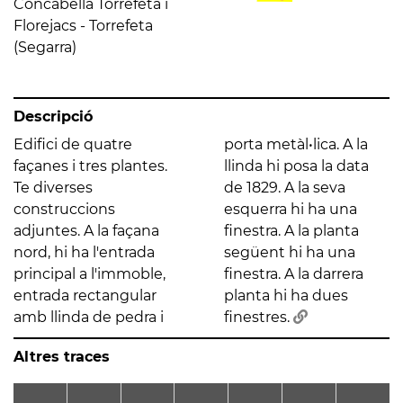
Concabella Torrefeta i
Florejacs - Torrefeta
(Segarra)
Descripció
Edifici de quatre
porta metàl•lica. A la
façanes i tres plantes.
llinda hi posa la data
Te diverses
de 1829. A la seva
construccions
esquerra hi ha una
adjuntes. A la façana
finestra. A la planta
nord, hi ha l'entrada
següent hi ha una
principal a l'immoble,
finestra. A la darrera
entrada rectangular
planta hi ha dues
amb llinda de pedra i
finestres.
Altres traces