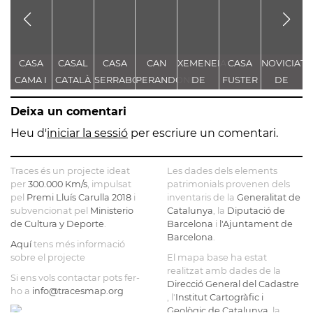
CASA
CASAL
CASA
CAN
XEMENEIA
CASA
NOVICIAT
CAMA I
CATALÀ
SERRABOU
PERANDONES
DE
FUSTER
DE
ESCURRA
- CASA
L'ANTIGA
NOSTRA
Deixa un comentari
TORRE
FÀBRICA
SENYORA
FARJAS
C.E.L.O.
DE LA
Heu d'
iniciar la sessió
per escriure un comentari.
CONSOLAC
Traces és un projecte ideat
Les dades dels elements
per
300.000 Km/s
, impulsat
patrimonials provenen dels
pel
Premi Lluís Carulla 2018
i
inventaris de la
Generalitat de
subvencionat pel
Ministerio
Catalunya
, la
Diputació de
de Cultura y Deporte
.
Barcelona
i
l'Ajuntament de
Barcelona
.
Aquí
tens més informació
sobre el projecte
El mapa base ha estat
realitzat amb dades de la
Si ens vols contactar pots fer-
Direcció General del Cadastre
ho a
info@tracesmap.org
, l'
Institut Cartogràfic i
Geològic de Catalunya
, la