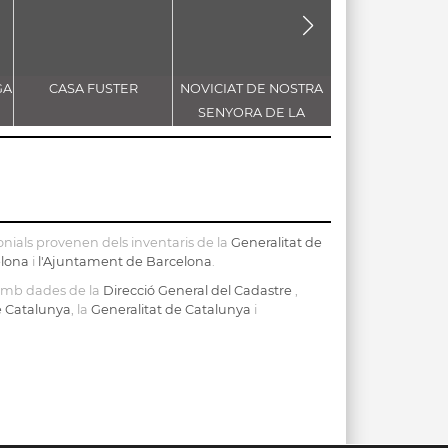
GA
CASA FUSTER
NOVICIAT DE NOSTRA
CASA MERCÈ N
SENYORA DE LA
CONSOLACIÓ
nials provenen dels inventaris de la
Generalitat de
elona
i
l'Ajuntament de Barcelona
.
 amb dades de la
Direcció General del Cadastre
,
de Catalunya
, la
Generalitat de Catalunya
i