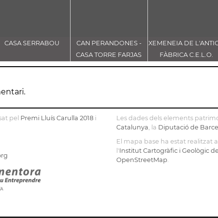
CASA SERRABOU
CAN PERANDONES -
XEMENEIA DE L'ANTI
CASA TORRE FARJAS
FÀBRICA C.E.L.O.
entari.
sat pel
Premi Lluís Carulla 2018
i
Les dades dels elements patrimo
Catalunya
, la
Diputació de Barc
El mapa base ha estat realitzat
l'
Institut Cartogràfic i Geològic 
org
OpenStreetMap
.