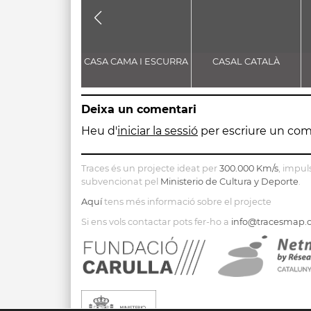
CASA CAMA I ESCURRA
CASAL CATALÀ
Deixa un comentari
Heu d'
iniciar la sessió
per escriure un com
Traces és un projecte ideat per
300.000 Km/s
, impul
subvencionat pel
Ministerio de Cultura y Deporte
.
Aquí
tens més informació sobre el projecte
Si ens vols contactar pots fer-ho a
info@tracesmap.