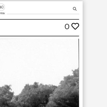
ntra
0