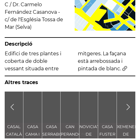
C / Dr. Carmelo
Fernández Casanova -
c/ de l'Església Tossa de
Mar (Selva)
Descripció
Edifici de tres plantes i
mitgeres. La façana
coberta de doble
està arrebossada i
vessant situada entre
pintada de blanc.
Altres traces
CASAL
CASA
CASA
CAN
NOVICIAT
CASA
XEMENEIA
S
CATALÀ
CAMA I
SERRABOU
PERANDONES
DE
FUSTER
DE