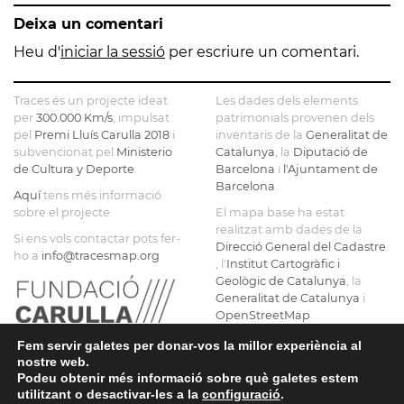
ESCURRA
- CASA
NOSTRA
L'ANTIGA
Deixa un comentari
TORRE
SENYORA
FÀBRICA
D
FARJAS
DE LA
C.E.L.O.
Heu d'
iniciar la sessió
per escriure un comentari.
CONSOLACIÓ
L
Traces és un projecte ideat
Les dades dels elements
per
300.000 Km/s
, impulsat
patrimonials provenen dels
pel
Premi Lluís Carulla 2018
i
inventaris de la
Generalitat de
subvencionat pel
Ministerio
Catalunya
, la
Diputació de
de Cultura y Deporte
.
Barcelona
i
l'Ajuntament de
Barcelona
.
Aquí
tens més informació
sobre el projecte
El mapa base ha estat
realitzat amb dades de la
Si ens vols contactar pots fer-
Direcció General del Cadastre
ho a
info@tracesmap.org
, l'
Institut Cartogràfic i
Geològic de Catalunya
, la
Generalitat de Catalunya
i
OpenStreetMap
.
Fem servir galetes per donar-vos la millor experiència al
nostre web.
Podeu obtenir més informació sobre què galetes estem
utilitzant o desactivar-les a la
configuració
.