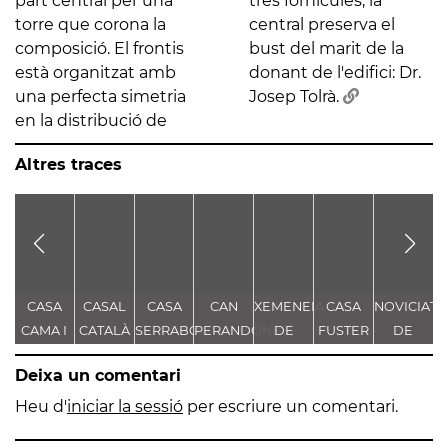
part central per una
tres fornícules, la
torre que corona la
central preserva el
composició. El frontis
bust del marit de la
està organitzat amb
donant de l'edifici: Dr.
una perfecta simetria
Josep Tolrà.
en la distribució de
Altres traces
CASA
CASAL
CASA
CAN
XEMENEIA
CASA
NOVICIAT
CAMA I
CATALÀ
SERRABOU
PERANDONES
DE
FUSTER
DE
ESCURRA
- CASA
L'ANTIGA
NOSTRA
Deixa un comentari
TORRE
FÀBRICA
SENYORA
FARJAS
C.E.L.O.
DE LA
Heu d'
iniciar la sessió
per escriure un comentari.
CONSOLAC