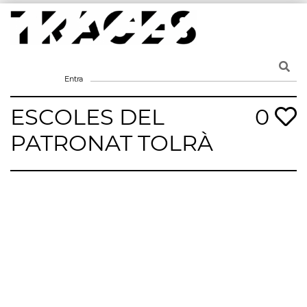
Skip
to
content
Traces
Un mapa de la memòria obert a tothom
Entra
ESCOLES DEL
0
PATRONAT TOLRÀ