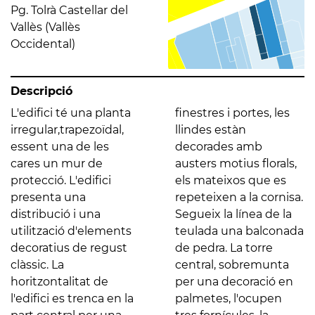
Pg. Tolrà Castellar del
Vallès (Vallès
Occidental)
Descripció
L'edifici té una planta
finestres i portes, les
irregular,trapezoïdal,
llindes estàn
essent una de les
decorades amb
cares un mur de
austers motius florals,
protecció. L'edifici
els mateixos que es
presenta una
repeteixen a la cornisa.
distribució i una
Segueix la línea de la
utilització d'elements
teulada una balconada
decoratius de regust
de pedra. La torre
clàssic. La
central, sobremunta
horitzontalitat de
per una decoració en
l'edifici es trenca en la
palmetes, l'ocupen