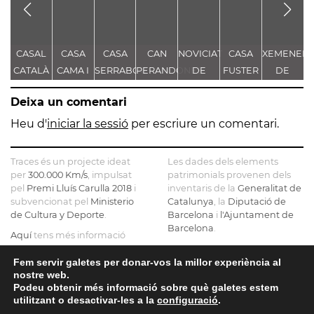
CASAL
CASA
CASA
CAN
NOVICIAT
CASA
XEMENEIA
S
CATALÀ
CAMA I
SERRABOU
PERANDONES
DE
FUSTER
DE
ESCURRA
- CASA
NOSTRA
L'ANTIGA
Deixa un comentari
TORRE
SENYORA
FÀBRICA
D
FARJAS
DE LA
C.E.L.O.
Heu d'
iniciar la sessió
per escriure un comentari.
CONSOLACIÓ
L
Traces és un projecte ideat
Les dades dels elements
per
300.000 Km/s
, impulsat
patrimonials provenen dels
pel
Premi Lluís Carulla 2018
i
inventaris de la
Generalitat de
subvencionat pel
Ministerio
Catalunya
, la
Diputació de
de Cultura y Deporte
.
Barcelona
i
l'Ajuntament de
Barcelona
.
Aquí
tens més informació
sobre el projecte
El mapa base ha estat
realitzat amb dades de la
Fem servir galetes per donar-vos la millor experiència al
Si ens vols contactar pots fer-
nostre web.
Direcció General del Cadastre
ho a
info@tracesmap.org
Podeu obtenir més informació sobre què galetes estem
, l'
Institut Cartogràfic i
utilitzant o desactivar-les a la
configuració
.
Geològic de Catalunya
, la