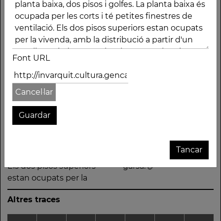
Gran mas de planta
vivenda, amb la
rectangular i teulat a
distribució a partir
dues aigües, amb els
d'un ampli menjador
vessants vers les
central. Cal remarcar
façanes principals. Els
les cinc arcades
Font URL
murs, de pedra
rebaixades del pis,
menuda, són estucats,
decorades amb
remarcant els
balustrades. El mas
Cancel·lar
cantoners. Disposa de
disposa d'una era i una
planta baixa, dos pisos
àmplia pallissa, amb
i golfes. La planta baixa
teulat a dues aigües
és ocupada per les
sostingut per bigues
corts i té petites
de fusta i teules
Tancar
finestres de ventilació.
col·locades a salt de
Els dos pisos superiors
garsa.
estan ocupats per la
Altres traces