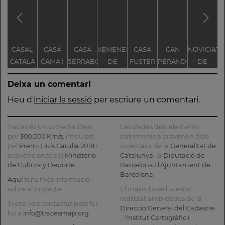
CASAL
CASA
CASA
XEMENEIA
CASA
CAN
NOVICIAT
S
CATALÀ
CAMA I
SERRABOU
DE
FUSTER
PERANDONES
DE
ESCURRA
L'ANTIGA
- CASA
NOSTRA
Deixa un comentari
FÀBRICA
TORRE
SENYORA
D
C.E.L.O.
FARJAS
DE LA
Heu d'
iniciar la sessió
per escriure un comentari.
CONSOLAC
L
Traces és un projecte ideat
Les dades dels elements
per
300.000 Km/s
, impulsat
patrimonials provenen dels
pel
Premi Lluís Carulla 2018
i
inventaris de la
Generalitat de
subvencionat pel
Ministerio
Catalunya
, la
Diputació de
de Cultura y Deporte
.
Barcelona
i
l'Ajuntament de
Barcelona
.
Aquí
tens més informació
sobre el projecte
El mapa base ha estat
realitzat amb dades de la
Si ens vols contactar pots fer-
Direcció General del Cadastre
ho a
info@tracesmap.org
, l'
Institut Cartogràfic i