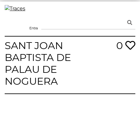
Skip
to
Traces
Un mapa de la memòria obert a tothom
content
Entra
SANT JOAN
0
BAPTISTA DE
PALAU DE
NOGUERA