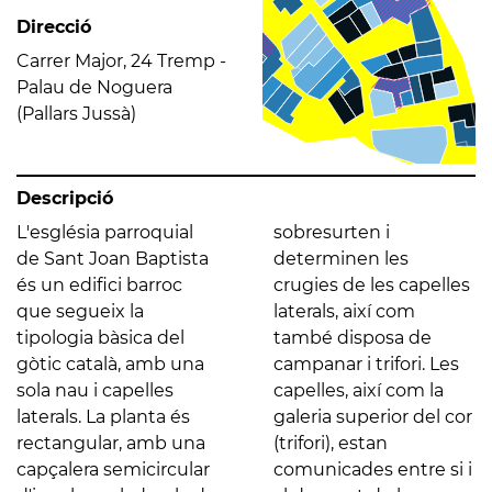
Direcció
Carrer Major, 24 Tremp -
Palau de Noguera
(Pallars Jussà)
Descripció
L'església parroquial
sobresurten i
de Sant Joan Baptista
determinen les
és un edifici barroc
crugies de les capelles
que segueix la
laterals, així com
tipologia bàsica del
també disposa de
gòtic català, amb una
campanar i trifori. Les
sola nau i capelles
capelles, així com la
laterals. La planta és
galeria superior del cor
rectangular, amb una
(trifori), estan
capçalera semicircular
comunicades entre si i