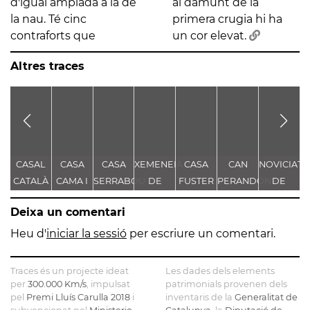
d'igual amplada a la de
al damunt de la
la nau. Té cinc
primera crugia hi ha
contraforts que
un cor elevat.
Altres traces
CASAL
CASA
CASA
XEMENEIA
CASA
CAN
NOVICIAT
S
CATALÀ
CAMA I
SERRABOU
DE
FUSTER
PERANDONES
DE
ESCURRA
L'ANTIGA
- CASA
NOSTRA
Deixa un comentari
FÀBRICA
TORRE
SENYORA
D
C.E.L.O.
FARJAS
DE LA
Heu d'
iniciar la sessió
per escriure un comentari.
CONSOLAC
L
Traces és un projecte ideat
Les dades dels elements
per
300.000 Km/s
, impulsat
patrimonials provenen dels
pel
Premi Lluís Carulla 2018
i
inventaris de la
Generalitat de