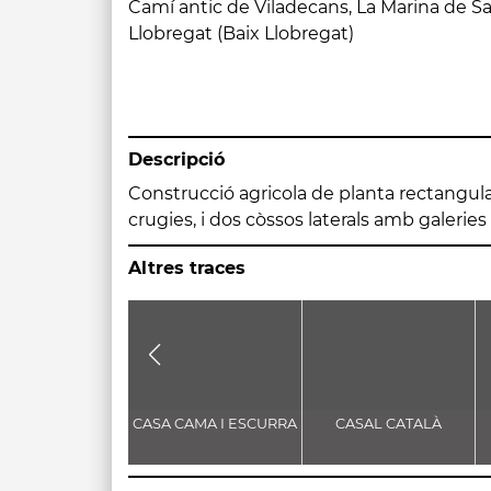
Camí antic de Viladecans, La Marina de Sa
Llobregat (Baix Llobregat)
Descripció
Construcció agricola de planta rectangula
planta baixa i dos pisos, llevat dels cò
crugies, i dos còssos laterals amb galeries 
Altres traces
CASA CAMA I ESCURRA
CASAL CATALÀ