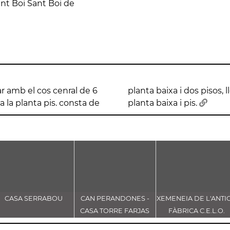
nt Boi Sant Boi de
r amb el cos cenral de 6
ssos laterals que són de
a la planta pis. consta de
planta baixa i pis.
CASA SERRABOU
CAN PERANDONES -
XEMENEIA DE L'ANTI
CASA TORRE FARJAS
FÀBRICA C.E.L.O.