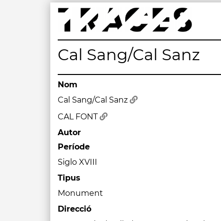
Skip
to
content
Traces
Un mapa de la memòria obert a tothom
Cal Sang/Cal Sanz
Nom
Cal Sang/Cal Sanz
CAL FONT
Autor
Període
Siglo XVIII
Tipus
Monument
Direcció