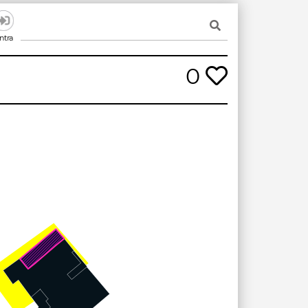
ntra
0