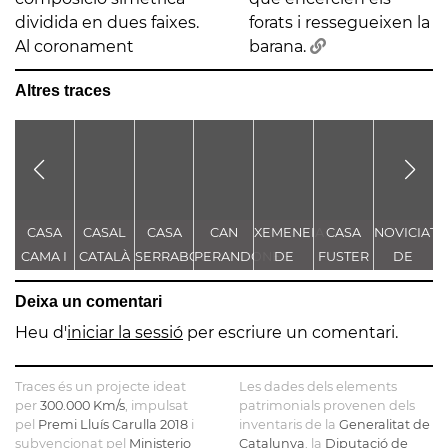
dividida en dues faixes.
forats i ressegueixen la
Al coronament
barana.
Altres traces
CASA
CASAL
CASA
CAN
XEMENEIA
CASA
NOVICIAT
CAMA I
CATALÀ
SERRABOU
PERANDONES
DE
FUSTER
DE
ESCURRA
- CASA
L'ANTIGA
NOSTRA
Deixa un comentari
TORRE
FÀBRICA
SENYORA
FARJAS
C.E.L.O.
DE LA
Heu d'
iniciar la sessió
per escriure un comentari.
CONSOLAC
Traces és un projecte ideat
Les dades dels elements
per
300.000 Km/s
, impulsat
patrimonials provenen dels
pel
Premi Lluís Carulla 2018
i
inventaris de la
Generalitat de
subvencionat pel
Ministerio
Catalunya
, la
Diputació de