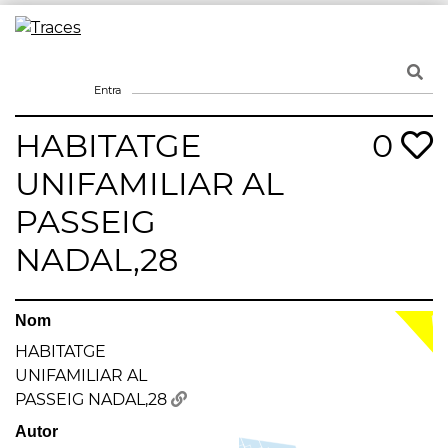
Skip
to
Traces
Un mapa de la memòria obert a tothom
content
Entra
HABITATGE
0
UNIFAMILIAR AL
PASSEIG
NADAL,28
Nom
HABITATGE
UNIFAMILIAR AL
PASSEIG NADAL,28
Autor