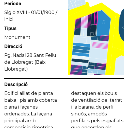
Període
Siglo XVIII - 01/01/1900 /
inici
Tipus
Monument
Direcció
Pg. Nadal 28 Sant Feliu
de Llobregat (Baix
Llobregat)
Descripció
Edifici aïllat de planta
destaquen els òculs
baixa i pis amb coberta
de ventilació del terrat
plana i façanes
i la barana, de perfil
ordenades. La façana
sinuós, ambdós
principal amb
perfilats pels esgrafiats
composició simètrica
que encerclen els