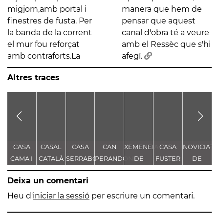
migjorn,amb portal i
manera que hem de
finestres de fusta. Per
pensar que aquest
la banda de la corrent
canal d'obra té a veure
el mur fou reforçat
amb el Ressèc que s'hi
amb contraforts.La
afegí.
Altres traces
CASA
CASAL
CASA
CAN
XEMENEIA
CASA
NOVICIAT
CAMA I
CATALÀ
SERRABOU
PERANDONES
DE
FUSTER
DE
ESCURRA
- CASA
L'ANTIGA
NOSTRA
Deixa un comentari
TORRE
FÀBRICA
SENYORA
FARJAS
C.E.L.O.
DE LA
Heu d'
iniciar la sessió
per escriure un comentari.
CONSOLAC