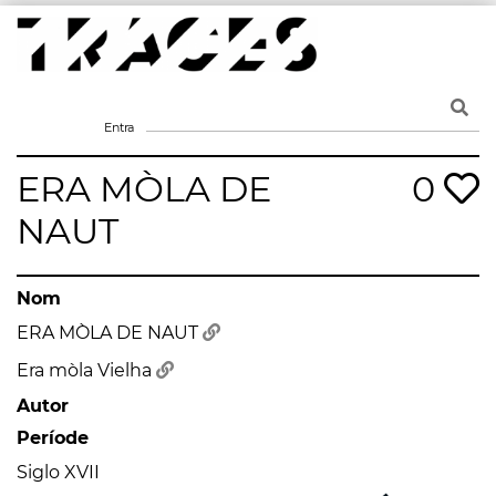
Skip
to
content
Traces
Un mapa de la memòria obert a tothom
Entra
ERA MÒLA DE
0
NAUT
Nom
ERA MÒLA DE NAUT
Era mòla Vielha
Autor
Període
Siglo XVII