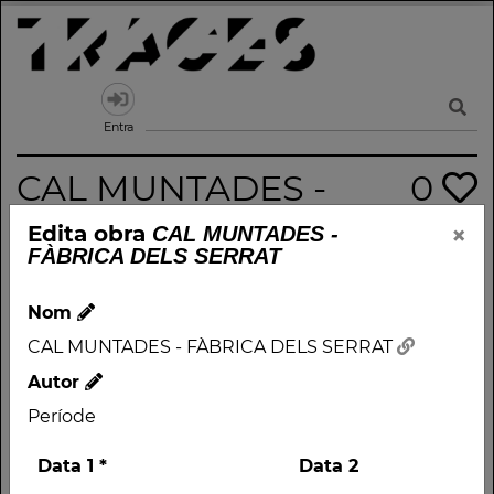
Skip
to
content
Traces
Un mapa de la memòria obert a tothom
Entra
CAL MUNTADES -
0
FÀBRICA DELS
×
Edita obra
CAL MUNTADES -
FÀBRICA DELS SERRAT
SERRAT
Nom
Nom
CAL MUNTADES - FÀBRICA DELS SERRAT
CAL MUNTADES -
Autor
FÀBRICA DELS SERRAT
Període
Autor
Data 1
*
Data 2
Període