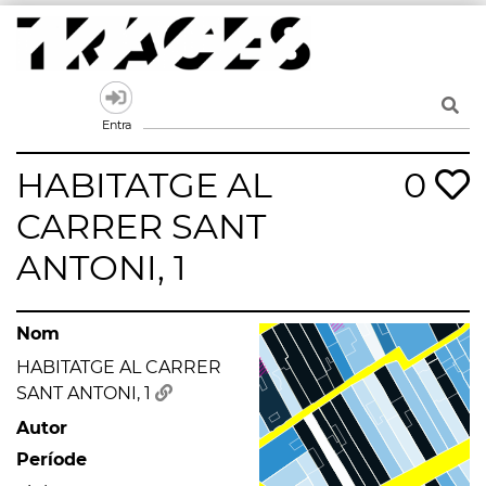
Skip
to
content
Traces
Un mapa de la memòria obert a tothom
Entra
HABITATGE AL
0
CARRER SANT
ANTONI, 1
Nom
HABITATGE AL CARRER
SANT ANTONI, 1
Autor
Període