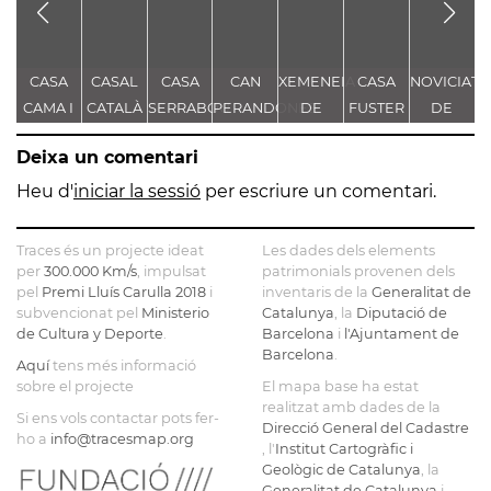
CASA
CASAL
CASA
CAN
XEMENEIA
CASA
NOVICIAT
CAMA I
CATALÀ
SERRABOU
PERANDONES
DE
FUSTER
DE
ESCURRA
- CASA
L'ANTIGA
NOSTRA
Deixa un comentari
TORRE
FÀBRICA
SENYORA
FARJAS
C.E.L.O.
DE LA
Heu d'
iniciar la sessió
per escriure un comentari.
CONSOLAC
Traces és un projecte ideat
Les dades dels elements
per
300.000 Km/s
, impulsat
patrimonials provenen dels
pel
Premi Lluís Carulla 2018
i
inventaris de la
Generalitat de
subvencionat pel
Ministerio
Catalunya
, la
Diputació de
de Cultura y Deporte
.
Barcelona
i
l'Ajuntament de
Barcelona
.
Aquí
tens més informació
sobre el projecte
El mapa base ha estat
realitzat amb dades de la
Si ens vols contactar pots fer-
Direcció General del Cadastre
ho a
info@tracesmap.org
, l'
Institut Cartogràfic i
Geològic de Catalunya
, la
Generalitat de Catalunya
i