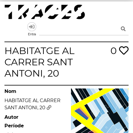
Skip
to
content
Traces
Un mapa de la memòria obert a tothom
Entra
HABITATGE AL
0
CARRER SANT
ANTONI, 20
Nom
HABITATGE AL CARRER
SANT ANTONI, 20
Autor
Període