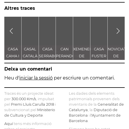
Altres traces
CASA
CASAL
CASA
CAN
XEMENEIA
CASA
NOVICIAT
CAMA I
CATALÀ
SERRABOU
PERANDONES
DE
FUSTER
DE
ESCURRA
- CASA
L'ANTIGA
NOSTRA
Deixa un comentari
TORRE
FÀBRICA
SENYORA
FARJAS
C.E.L.O.
DE LA
Heu d'
iniciar la sessió
per escriure un comentari.
CONSOLAC
Traces és un projecte ideat
Les dades dels elements
per
300.000 Km/s
, impulsat
patrimonials provenen dels
pel
Premi Lluís Carulla 2018
i
inventaris de la
Generalitat de
subvencionat pel
Ministerio
Catalunya
, la
Diputació de
de Cultura y Deporte
.
Barcelona
i
l'Ajuntament de
Barcelona
.
Aquí
tens més informació