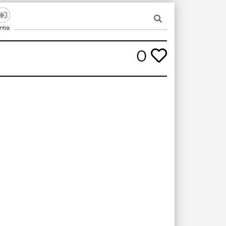
ntra
0