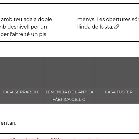
 amb teulada a doble
unes d'elles tenen la
mb desnivell per un
llinda de fusta.
per l'altre té un pis
CASA SERRABOU
XEMENEIA DE L'ANTIGA
CASA FUSTER
FÀBRICA C.E.L.O.
entari.