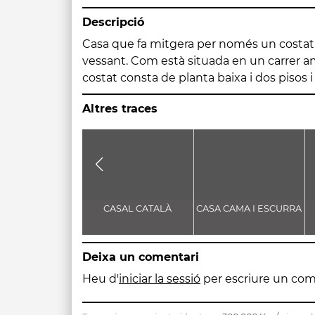
Descripció
Casa que fa mitgera per només un costat
menys. Les obertures són allindades i alg
vessant. Com està situada en un carrer a
costat consta de planta baixa i dos pisos i 
Altres traces
CASAL CATALÀ
CASA CAMA I ESCURRA
Deixa un comentari
Heu d'
iniciar la sessió
per escriure un com