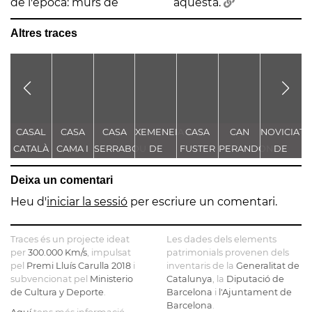
de l'època: murs de
aquesta.
Altres traces
CASAL
CASA
CASA
XEMENEIA
CASA
CAN
NOVICIAT
S
CATALÀ
CAMA I
SERRABOU
DE
FUSTER
PERANDONES
DE
ESCURRA
L'ANTIGA
- CASA
NOSTRA
Deixa un comentari
FÀBRICA
TORRE
SENYORA
D
C.E.L.O.
FARJAS
DE LA
Heu d'
iniciar la sessió
per escriure un comentari.
CONSOLAC
L
Traces és un projecte ideat
Les dades dels elements
per
300.000 Km/s
, impulsat
patrimonials provenen dels
pel
Premi Lluís Carulla 2018
i
inventaris de la
Generalitat de
subvencionat pel
Ministerio
Catalunya
, la
Diputació de
de Cultura y Deporte
.
Barcelona
i
l'Ajuntament de
Barcelona
.