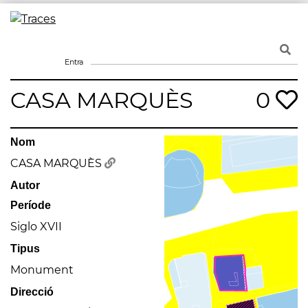
Skip
to
Traces
Un mapa de la memòria obert a tothom
content
Entra
CASA MARQUÈS
0
Nom
CASA MARQUÈS
Autor
Període
Siglo XVII
Tipus
Monument
Direcció