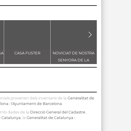
GA
CASA FUSTER
NOVICIAT DE NOSTRA
CASA MERCÈ N
SENYORA DE LA
CONSOLACIÓ
nials provenen dels inventaris de la
Generalitat de
elona
i
l'Ajuntament de Barcelona
.
 amb dades de la
Direcció General del Cadastre
,
de Catalunya
, la
Generalitat de Catalunya
i