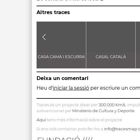
Altres traces
CASA CAMA I ESCURRA
CASAL CATALÀ
Deixa un comentari
Heu d'
iniciar la sessió
per escriure un com
Traces és un projecte ideat per
300.000 Km/s
, impul
subvencionat pel
Ministerio de Cultura y Deporte
.
Aquí
tens més informació sobre el projecte
Si ens vols contactar pots fer-ho a
info@tracesmap.