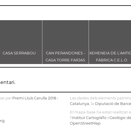
CASA SERRABOU
CAN PERANDONES -
XEMENEIA DE L'ANTI
CASA TORRE FARJAS
FÀBRICA C.E.L.O.
entari.
sat pel
Premi Lluís Carulla 2018
i
Les dades dels elements patrimo
Catalunya
, la
Diputació de Barc
El mapa base ha estat realitzat
l'
Institut Cartogràfic i Geològic 
org
OpenStreetMap
.