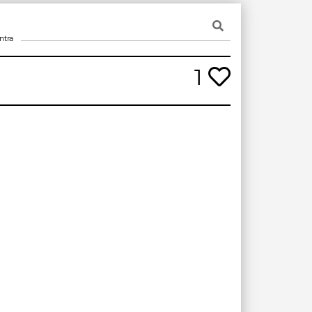
ntra
1