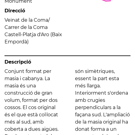
Monument
Direcció
Veïnat de la Coma/
Carrer de la Coma
Castell-Platja d'Aro (Baix
Empordà)
Descripció
Conjunt format per
són simètriques,
masia i cabanya. La
essent la part esta
masia és una
més llarga.
construcció de gran
Interiorment s'ordena
volum, format per dos
amb crugies
cossos. El cos original
perpendiculars a la
és el que està col·locat
façana sud. L'ampliació
més al sud, amb
de la masia original ha
coberta a dues aigües.
donat forma a un