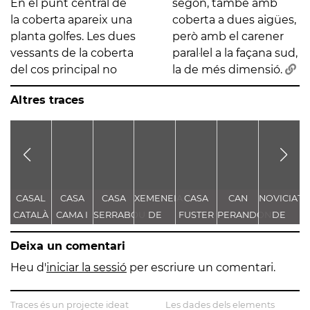
En el punt central de
segon, també amb
la coberta apareix una
coberta a dues aigües,
planta golfes. Les dues
però amb el carener
vessants de la coberta
paral·lel a la façana sud,
del cos principal no
la de més dimensió.
Altres traces
CASAL
CASA
CASA
XEMENEIA
CASA
CAN
NOVICIAT
S
CATALÀ
CAMA I
SERRABOU
DE
FUSTER
PERANDONES
DE
ESCURRA
L'ANTIGA
- CASA
NOSTRA
Deixa un comentari
FÀBRICA
TORRE
SENYORA
D
C.E.L.O.
FARJAS
DE LA
Heu d'
iniciar la sessió
per escriure un comentari.
CONSOLAC
L
Traces és un projecte ideat
Les dades dels elements