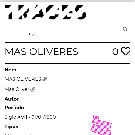
Skip
to
content
Traces
Un mapa de la memòria obert a tothom
Entra
MAS OLIVERES
0
Nom
MAS OLIVERES
Mas Oliver
Autor
Període
Siglo XVII - 01/01/1800
Tipus