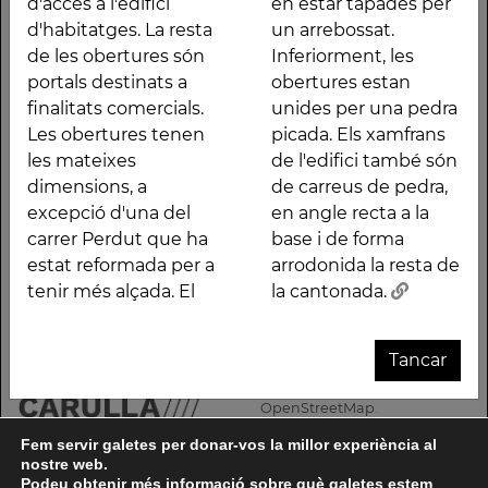
d'accés a l'edifici
en estar tapades per
CAMA I
CATALÀ
SERRABOU
PERANDONES
DE
FUSTER
DE
d'habitatges. La resta
un arrebossat.
ESCURRA
- CASA
L'ANTIGA
NOSTRA
de les obertures són
Inferiorment, les
Deixa un comentari
TORRE
FÀBRICA
SENYORA
portals destinats a
obertures estan
FARJAS
C.E.L.O.
DE LA
Heu d'
iniciar la sessió
per escriure un comentari.
finalitats comercials.
unides per una pedra
CONSOLAC
Les obertures tenen
picada. Els xamfrans
Traces és un projecte ideat
Les dades dels elements
les mateixes
de l'edifici també són
per
300.000 Km/s
, impulsat
patrimonials provenen dels
dimensions, a
de carreus de pedra,
pel
Premi Lluís Carulla 2018
i
inventaris de la
Generalitat de
excepció d'una del
en angle recta a la
subvencionat pel
Ministerio
Catalunya
, la
Diputació de
de Cultura y Deporte
.
Barcelona
i
l'Ajuntament de
carrer Perdut que ha
base i de forma
Barcelona
.
estat reformada per a
arrodonida la resta de
Aquí
tens més informació
sobre el projecte
El mapa base ha estat
tenir més alçada. El
la cantonada.
realitzat amb dades de la
Si ens vols contactar pots fer-
Direcció General del Cadastre
ho a
info@tracesmap.org
, l'
Institut Cartogràfic i
Tancar
Geològic de Catalunya
, la
Generalitat de Catalunya
i
OpenStreetMap
.
Fem servir galetes per donar-vos la millor experiència al
nostre web.
Podeu obtenir més informació sobre què galetes estem