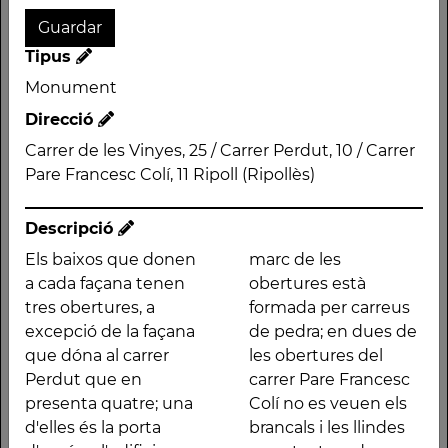
de les obertures són
Inferiorment, les
portals destinats a
obertures estan
finalitats comercials.
unides per una pedra
Tipus
Les obertures tenen
picada. Els xamfrans
Monument
les mateixes
de l'edifici també són
Direcció
dimensions, a
de carreus de pedra,
excepció d'una del
en angle recta a la
Carrer de les Vinyes, 25 / Carrer Perdut, 10 / Carrer
carrer Perdut que ha
base i de forma
Pare Francesc Colí, 11 Ripoll (Ripollès)
estat reformada per a
arrodonida la resta de
tenir més alçada. El
la cantonada.
Descripció
marc de les obertures
Els baixos que donen
marc de les
a cada façana tenen
obertures està
Altres traces
tres obertures, a
formada per carreus
excepció de la façana
de pedra; en dues de
que dóna al carrer
les obertures del
Perdut que en
carrer Pare Francesc
presenta quatre; una
Colí no es veuen els
d'elles és la porta
brancals i les llindes
CASA
CASAL
CASA
CAN
XEMENEIA
CASA
NOVICIAT