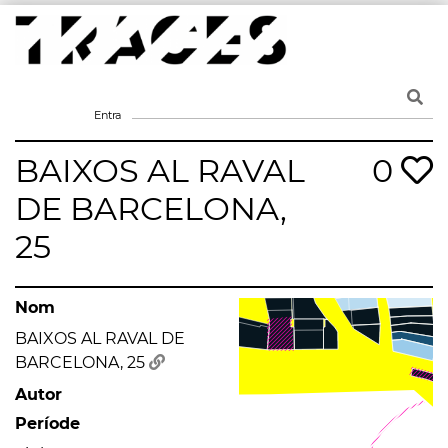
Skip
to
content
Traces
Un mapa de la memòria obert a tothom
Entra
BAIXOS AL RAVAL
0
DE BARCELONA,
25
Nom
BAIXOS AL RAVAL DE
BARCELONA, 25
Autor
Període