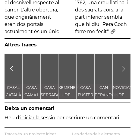
el desnivell respecte al
1762, una creu llatina, i
carrer. L'altre obertura,
dos sagrats cors; a la
que originàriament
part inferior sembla
eren dos portals,
que hi diu "Pera Coch
actualment és un únic
farre me fecit".
Altres traces
CASAL
CASA
CASA
XEMENEIA
CASA
CAN
NOVICIAT
S
CATALÀ
CAMA I
SERRABOU
DE
FUSTER
PERANDONES
DE
ESCURRA
L'ANTIGA
- CASA
NOSTRA
Deixa un comentari
FÀBRICA
TORRE
SENYORA
D
C.E.L.O.
FARJAS
DE LA
Heu d'
iniciar la sessió
per escriure un comentari.
CONSOLAC
L
Traces és un projecte ideat
Les dades dels elements