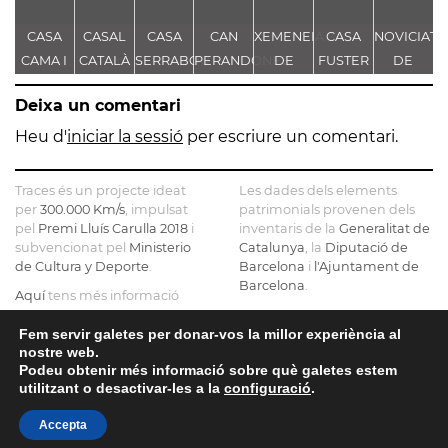
CASA
CASAL
CASA
CAN
XEMENEIA
CASA
NOVICIAT
CAMA I
CATALÀ
SERRABOU
PERANDONES
DE
FUSTER
DE
ESCURRA
- CASA
L'ANTIGA
NOSTRA
Deixa un comentari
TORRE
FÀBRICA
SENYORA
FARJAS
C.E.L.O.
DE LA
Heu d'
iniciar la sessió
per escriure un comentari.
CONSOLAC
Traces és un projecte ideat
Les dades dels elements
per
300.000 Km/s
, impulsat
patrimonials provenen dels
pel
Premi Lluís Carulla 2018
i
inventaris de la
Generalitat de
subvencionat pel
Ministerio
Catalunya
, la
Diputació de
de Cultura y Deporte
.
Barcelona
i
l'Ajuntament de
Barcelona
.
Aquí
tens més informació
sobre el projecte
El mapa base ha estat
realitzat amb dades de la
Fem servir galetes per donar-vos la millor experiència al
Si ens vols contactar pots fer-
nostre web.
Direcció General del Cadastre
ho a
info@tracesmap.org
Podeu obtenir més informació sobre què galetes estem
, l'
Institut Cartogràfic i
utilitzant o desactivar-les a la
configuració
.
Geològic de Catalunya
, la
Generalitat de Catalunya
i
Accepta
OpenStreetMap
.