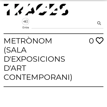
Skip
to
content
Traces
Un mapa de la memòria obert a tothom
Entra
METRÒNOM
0
(SALA
D'EXPOSICIONS
D'ART
CONTEMPORANI)