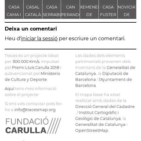
CASA
CASAL
CASA
CAN
XEMENEIA
CASA
NOVICIAT
CAMA I
CATALÀ
SERRABOU
PERANDONES
DE
FUSTER
DE
ESCURRA
- CASA
L'ANTIGA
NOSTRA
Deixa un comentari
TORRE
FÀBRICA
SENYORA
FARJAS
C.E.L.O.
DE LA
Heu d'
iniciar la sessió
per escriure un comentari.
CONSOLAC
Traces és un projecte ideat
Les dades dels elements
per
300.000 Km/s
, impulsat
patrimonials provenen dels
pel
Premi Lluís Carulla 2018
i
inventaris de la
Generalitat de
subvencionat pel
Ministerio
Catalunya
, la
Diputació de
de Cultura y Deporte
.
Barcelona
i
l'Ajuntament de
Barcelona
.
Aquí
tens més informació
sobre el projecte
El mapa base ha estat
realitzat amb dades de la
Si ens vols contactar pots fer-
Direcció General del Cadastre
ho a
info@tracesmap.org
, l'
Institut Cartogràfic i
Geològic de Catalunya
, la
Generalitat de Catalunya
i
OpenStreetMap
.