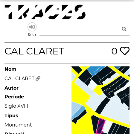
Skip
to
content
Traces
Un mapa de la memòria obert a tothom
Entra
CAL CLARET
0
Nom
CAL CLARET
Autor
Període
Siglo XVIII
Tipus
Monument