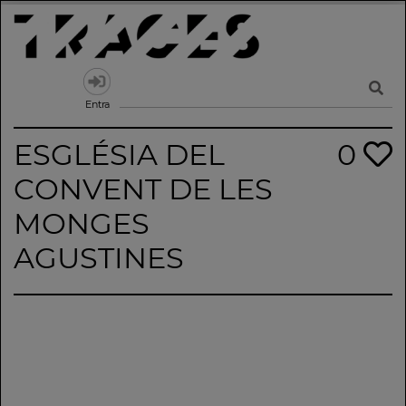
Skip
to
content
Traces
Un mapa de la memòria obert a tothom
Entra
ESGLÉSIA DEL
0
CONVENT DE LES
MONGES
AGUSTINES