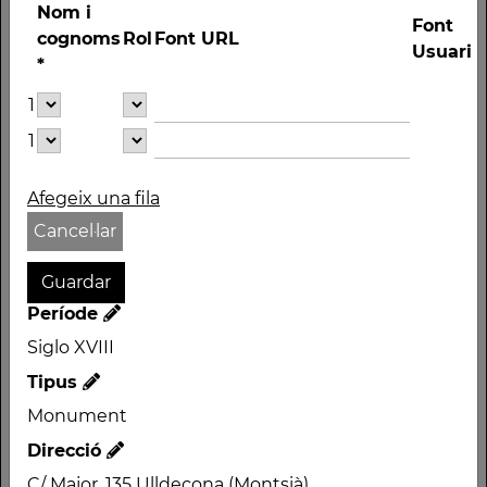
Nom i
Font
cognoms
Rol
Font URL
Usuari
*
1
1
Afegeix una fila
Cancel·lar
Nom
ESGLÉSIA DEL
CONVENT DE LES
Període
MONGES AGUSTINES
Siglo XVIII
Autor
Tipus
Període
Monument
Siglo XVIII
Direcció
Tipus
C/ Major, 135 Ulldecona (Montsià)