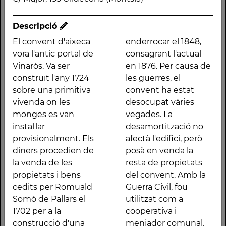
Monument
Direcció
Descripció
C/ Major, 135 Ulldecona
El convent d'aixeca
enderrocar el 1848,
(Montsià)
vora l'antic portal de
consagrant l'actual
Vinaròs. Va ser
en 1876. Per causa de
construït l'any 1724
les guerres, el
sobre una primitiva
convent ha estat
vivenda on les
desocupat vàries
Descripció
monges es van
vegades. La
El convent d'aixeca
va enderrocar el 1848,
instal·lar
desamortització no
vora l'antic portal de
consagrant l'actual en
provisionalment. Els
afectà l'edifici, però
Vinaròs. Va ser
1876. Per causa de les
diners procedien de
posà en venda la
construït l'any 1724
guerres, el convent ha
la venda de les
resta de propietats
sobre una primitiva
estat desocupat vàries
propietats i bens
del convent. Amb la
vivenda on les
vegades. La
cedits per Romuald
Guerra Civil, fou
monges es van
desamortització no
Somó de Pallars el
utilitzat com a
instal·lar
afectà l'edifici, però
1702 per a la
cooperativa i
provisionalment. Els
posà en venda la resta
construcció d'una
menjador comunal,