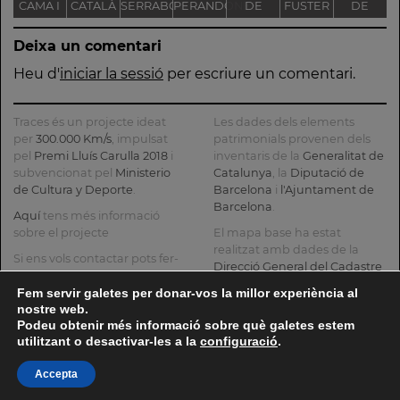
CAMA I
CATALÀ
SERRABOU
PERANDONES
DE
FUSTER
DE
ESCURRA
- CASA
L'ANTIGA
NOSTRA
Deixa un comentari
TORRE
FÀBRICA
SENYORA
FARJAS
C.E.L.O.
DE LA
Heu d'
iniciar la sessió
per escriure un comentari.
CONSOLAC
Traces és un projecte ideat
Les dades dels elements
per
300.000 Km/s
, impulsat
patrimonials provenen dels
pel
Premi Lluís Carulla 2018
i
inventaris de la
Generalitat de
subvencionat pel
Ministerio
Catalunya
, la
Diputació de
de Cultura y Deporte
.
Barcelona
i
l'Ajuntament de
Barcelona
.
Aquí
tens més informació
sobre el projecte
El mapa base ha estat
realitzat amb dades de la
Si ens vols contactar pots fer-
Direcció General del Cadastre
ho a
info@tracesmap.org
, l'
Institut Cartogràfic i
Fem servir galetes per donar-vos la millor experiència al
Geològic de Catalunya
, la
nostre web.
Generalitat de Catalunya
i
Podeu obtenir més informació sobre què galetes estem
OpenStreetMap
.
utilitzant o desactivar-les a la
configuració
.
Accepta